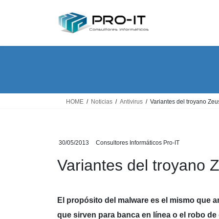
Saltar
Saltar
al
a
contenido
la
navegación
HOME
Noticias
Antivirus
Variantes del troyano Z
30/05/2013
Consultores Informáticos Pro-IT
Variantes del troyano
El propósito del malware es el mismo que an
que sirven para banca en línea o el robo de