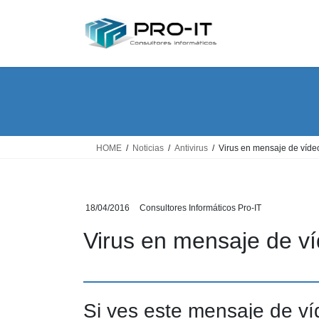
Saltar
Saltar
al
a
contenido
la
navegación
HOME
Noticias
Antivirus
Virus en mensaje de víd
18/04/2016
Consultores Informáticos Pro-IT
Virus en mensaje de v
Si ves este mensaje de v