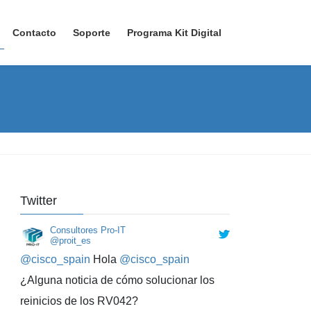
Contacto
Soporte
Programa Kit Digital
Consultores Pro-IT
Twitter
@proit_es
@cisco_spain
Hola
@cisco_spain
¿Alguna noticia de cómo solucionar los
reinicios de los RV042?
11:23 · 21/12/2022