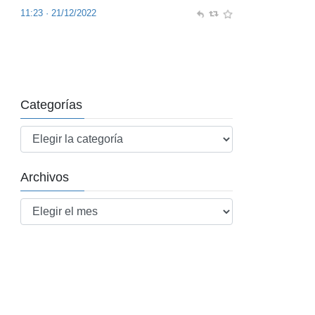
Consultores Pro-IT
@proit_es
Un hackeo a través del Poder Judicial
roba a Hacienda datos de medio millón de
Categorías
contribuyentes
eldiario.es/1_93ff47?
Categorías
utm_c…
vía
@eldiarioes
8:49 · 11/11/2022
Archivos
Archivos