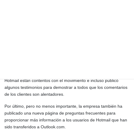
nuestros clientes, y vamos a hacer el conjunto adecuado de
ajustes para que la experiencia sea la mejor posible», dijo.
Para asegurarse de que los usuarios de Hotmail se atengan a
Outlook.com, Microsoft también anunció que los clientes podrán
utilizar sus direcciones de correo electrónico de @Hotmail.
Sin embargo, en lugar de la experiencia clásica, podrán disfrutar
de una apariencia fresca y moderna que está en consonancia
con los otros productos lanzados por la empresa.
Además, Microsoft afirmó que la mayoría de los usuarios de
Hotmail están contentos con el movimiento e incluso publicó
algunos testimonios para demostrar a todos que los comentarios
de los clientes son alentadores.
Por último, pero no menos importante, la empresa también ha
publicado una nueva página de preguntas frecuentes para
proporcionar más información a los usuarios de Hotmail que han
sido transferidos a Outlook.com.