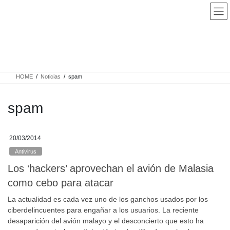
Saltar
Saltar
al
a
contenido
la
navegación
Noticias
HOME
Noticias
spam
spam
20/03/2014
Antivirus
Los ‘hackers’ aprovechan el avión de Malasia
como cebo para atacar
La actualidad es cada vez uno de los ganchos usados por los
ciberdelincuentes para engañar a los usuarios. La reciente
desaparición del avión malayo y el desconcierto que esto ha