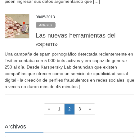
piden ingresar sus datos argumentando que […]
08/05/2013
Antivirus
Las nuevas herramientas del
«spam»
Una campaña de spam pornográfico detectada recientemente en
Twitter contaba con 5.000 bots activos y era capaz de generar
250 al día. Desde Karspersky Lab denuncian que existen
compañías que ofrecen como un servicio de «publicidad social
digital» la creación de perfiles fraudulentos en redes sociales, que
a veces no duran más de 45 minutos […]
Paginación
Página
Página
Página
«
1
2
3
»
de
entradas
Archivos
Archivos