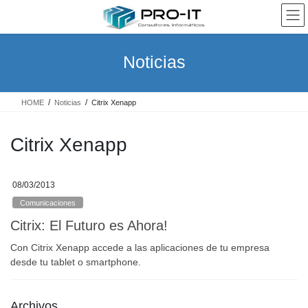
Saltar
Saltar
al
a
contenido
la
navegación
Noticias
HOME
Noticias
Citrix Xenapp
Citrix Xenapp
08/03/2013
Comunicaciones
Citrix: El Futuro es Ahora!
Con Citrix Xenapp accede a las aplicaciones de tu empresa
desde tu tablet o smartphone.
Archivos