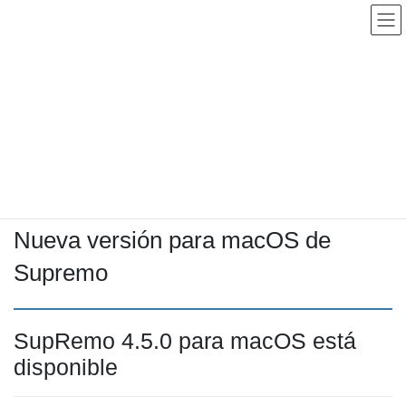
Saltar
Saltar
al
a
contenido
la
navegación
Noticias
HOME
Noticias
Comunicaciones
Nueva versión para macOS de Supremo
13/10/2021
Consultores Informáticos Pro-IT
Comunicaciones
Nueva versión para macOS de
Supremo
SupRemo 4.5.0 para macOS está
disponible